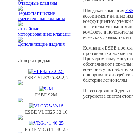
Отводные клапаны
Шведская компания
ES
Термостатические
ассортимент данных изд
смесительные клапаны
коэффициентом утечки т
значительную экономию 
Линейные
комфорта и положительн
моторизованные клапаны
всем, как людям, так и 
Дополняющие изделия
Компания ESBE постоянн
производство новые ти
Примером тому могут 
Лидеры продаж
обеспечивают нормальну
конечному потребителю
ошпаривания людей гор
ESBE VLЕ325-32-2,5
бактерии легионеллы.
На сегодняшний день пр
ESBE 92M
устройстве систем отоп
ESBE VLС325-32-16
ESBE VRG141-40-25