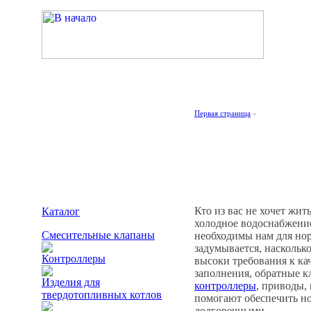
Каталог
·
О компании ESBE AB
·
Новости
·
Рекомендации
·
Инструкции
Первая страница
»
Добро пожаловат
Кто из вас не хочет жит
Каталог
холодное водоснабжение
Смесительные клапаны
необходимы нам для нор
задумывается, наскольк
Контроллеры
высоки требования к ка
заполнения, обратные 
Изделия для
контроллеры
, приводы,
твердотопливных котлов
помогают обеспечить но
долговечными.