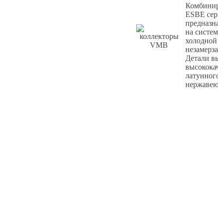
Комбини
ESBE се
предназн
на систем
холодной 
незамерз
Детали в
высокока
латунного
нержавею