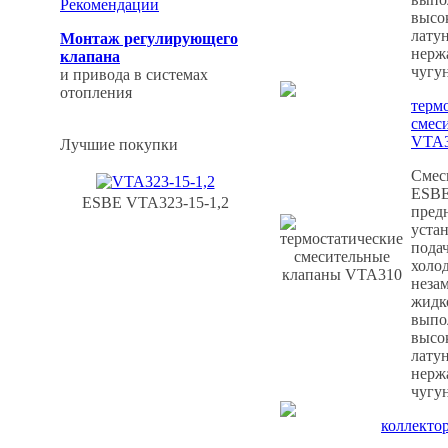
Рекомендации
высо
латун
Монтаж регулирующего
нерж
клапана
чугун
и привода в системах
отопления
терм
смес
VTA
Лучшие покупки
Смес
ESBE
ESBE VTA323-15-1,2
пред
уста
пода
холо
неза
жидк
выпо
высо
латун
нерж
чугун
коллект