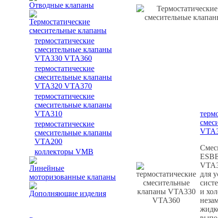
Отводные клапаны
Термостатические
смесительные клапаны
термостатические
смесительные клапаны
VTA330 VTA360
термостатические
смесительные клапаны
VTA320 VTA370
термостатические
смесительные клапаны
VTA310
терм
смес
термостатические
VTA3
смесительные клапаны
VTA200
Смес
коллекторы VMB
ESBE
VTA3
Линейные
для у
моторизованные клапаны
сист
и хол
Дополняющие изделия
неза
жидк
выпо