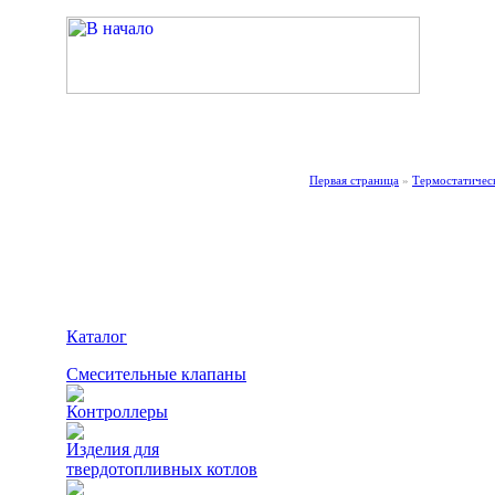
Каталог
·
О компании ESBE AB
·
Новости
·
Рекомендации
·
Инструкции
Первая страница
»
Термостатичес
Термостатически
Каталог
Смесительные клапаны
Контроллеры
Изделия для
твердотопливных котлов