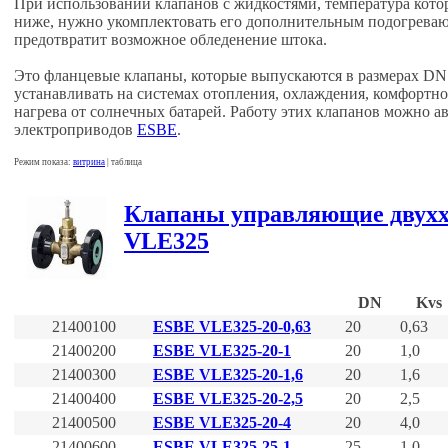
При использовании клапанов с жидкостями, температура котор
ниже, нужно укомплектовать его дополнительным подогрева
предотвратит возможное обледенение штока.
Это фланцевые клапаны, которые выпускаются в размерах DN
устанавливать на системах отопления, охлаждения, комфортн
нагрева от солнечных батарей. Работу этих клапанов можно 
электроприводов
ESBE
.
Режим показа:
витрина
| таблица
Клапаны управляющие двух
VLЕ325
Part №
Наименование
DN
Kvs
21400100
ESBE VLЕ325-20-0,63
20
0,63
21400200
ESBE VLЕ325-20-1
20
1,0
21400300
ESBE VLЕ325-20-1,6
20
1,6
21400400
ESBE VLЕ325-20-2,5
20
2,5
21400500
ESBE VLЕ325-20-4
20
4,0
21400600
ESBE VLЕ325-25-1
25
1,0