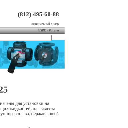
(812) 495-60-88
официальный дилер
ESBE в России
найти
25
начены для установки на
ющих жидкостей, для замены
тунного сплава, нержавеющей