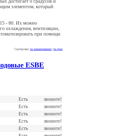
ых достигает 0 градусов и
ющим элементом, который
15 - 80. Их можно
ого охлаждения, вентиляции,
автоматизировать при помощи
Сортировка:
по наименованию
|
по цене
ходовые ESBE
Наличие
Цена
Есть
звоните!
Есть
звоните!
Есть
звоните!
Есть
звоните!
Есть
звоните!
Есть
звоните!