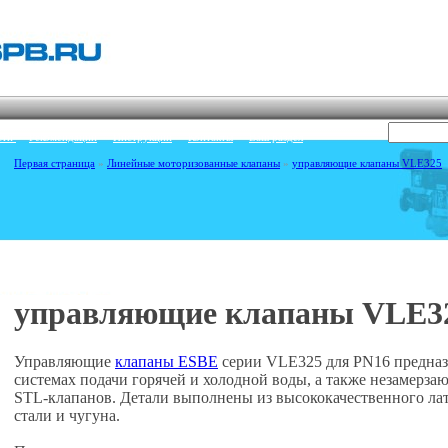
сти
·
Рекомендации
·
Инструкции
·
Контакты
·
Ваш раздел
Первая страница
»
Линейные моторизованные клапаны
»
управляющие клапаны VLE325
Линейные моторизованные клапаны
управляющие клапаны VLE3
Управляющие
клапаны ESBE
серии VLE325 для PN16 предназ
системах подачи горячей и холодной воды, а также незамерза
STL-клапанов. Детали выполнены из высококачественного ла
стали и чугуна.